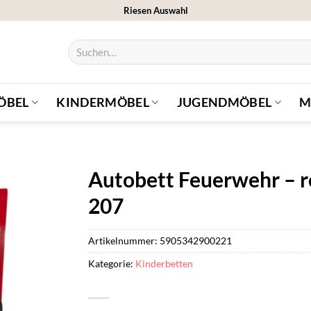
Riesen Auswahl
Suchen
nach:
ÖBEL
KINDERMÖBEL
JUGENDMÖBEL
M
Autobett Feuerwehr – ro
207
Artikelnummer:
5905342900221
Kategorie:
Kinderbetten