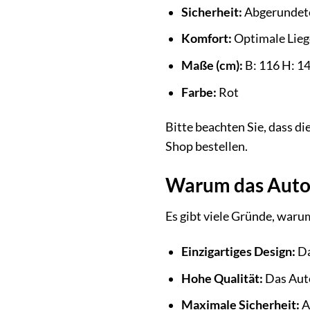
Sicherheit:
Abgerundete
Komfort:
Optimale Lieg
Maße (cm):
B: 116 H: 14
Farbe:
Rot
Bitte beachten Sie, dass d
Shop bestellen.
Warum das Autob
Es gibt viele Gründe, waru
Einzigartiges Design:
Da
Hohe Qualität:
Das Auto
Maximale Sicherheit:
A