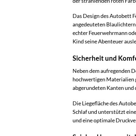
der strahlenden roten Far
Das Design des Autobett Fe
angedeuteten Blaulichtern u
echter Feuerwehrmann oder e
Kind seine Abenteuer ausle
Sicherheit und Komf
Neben dem aufregenden Des
hochwertigen Materialien g
abgerundeten Kanten und di
Die Liegefläche des Autobe
Schlaf und unterstützt ein
und eine optimale Druckver