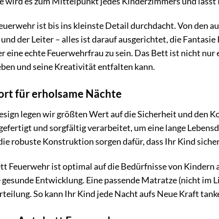
be wird es zum Mittelpunkt jedes Kinderzimmers und lässt
uerwehr ist bis ins kleinste Detail durchdacht. Von den 
nd der Leiter – alles ist darauf ausgerichtet, die Fantasi
ine echte Feuerwehrfrau zu sein. Das Bett ist nicht nur ei
ben und seine Kreativität entfalten kann.
ort für erholsame Nächte
ign legen wir größten Wert auf die Sicherheit und den Ko
efertigt und sorgfältig verarbeitet, um eine lange Lebens
e robuste Konstruktion sorgen dafür, dass Ihr Kind siche
tt Feuerwehr ist optimal auf die Bedürfnisse von Kindern 
e gesunde Entwicklung. Eine passende Matratze (nicht im L
teilung. So kann Ihr Kind jede Nacht aufs Neue Kraft tank