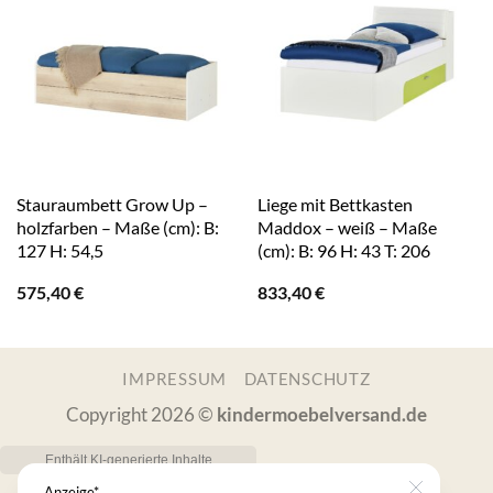
Stauraumbett Grow Up –
Liege mit Bettkasten
holzfarben – Maße (cm): B:
Maddox – weiß – Maße
127 H: 54,5
(cm): B: 96 H: 43 T: 206
575,40
€
833,40
€
IMPRESSUM
DATENSCHUTZ
Copyright 2026 ©
kindermoebelversand.de
Anzeige*