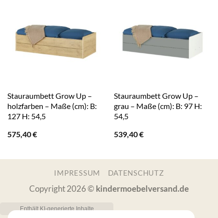
Stauraumbett Grow Up –
Stauraumbett Grow Up –
holzfarben – Maße (cm): B:
grau – Maße (cm): B: 97 H:
127 H: 54,5
54,5
575,40
€
539,40
€
IMPRESSUM
DATENSCHUTZ
Copyright 2026 ©
kindermoebelversand.de