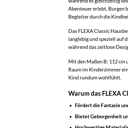
während es gleichzeitig sei
Abenteuer erlebt, Burgen ba
Begleiter durch die Kindhei
Das FLEXA Classic Hausbett
langlebig und speziell auf
während das zeitlose Desig
Mit den Maßen B: 112 cm un
Raum im Kinderzimmer einzu
Kind rundum wohlfühlt.
Warum das FLEXA Cla
Fördert die Fantasie un
Bietet Geborgenheit un
Hochwertige Materiali