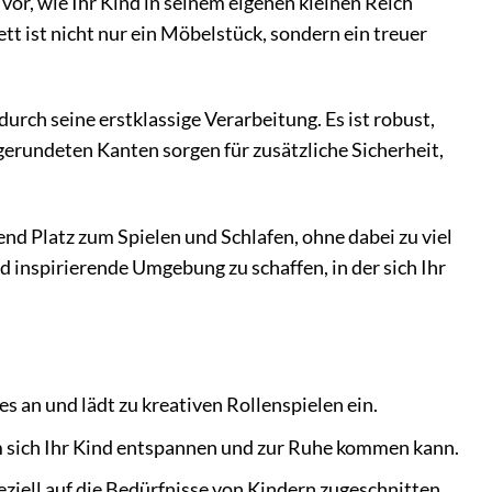
 vor, wie Ihr Kind in seinem eigenen kleinen Reich
tt ist nicht nur ein Möbelstück, sondern ein treuer
urch seine erstklassige Verarbeitung. Es ist robust,
bgerundeten Kanten sorgen für zusätzliche Sicherheit,
d Platz zum Spielen und Schlafen, ohne dabei zu viel
 inspirierende Umgebung zu schaffen, in der sich Ihr
s an und lädt zu kreativen Rollenspielen ein.
em sich Ihr Kind entspannen und zur Ruhe kommen kann.
eziell auf die Bedürfnisse von Kindern zugeschnitten.