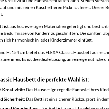
ne Kreativität und Fantasie entfalten kann. Stellen Sie sich
ut und mit seinen Kuscheltieren Picknick feiert. Dieses Be
t.
 ist aus hochwertigen Materialien gefertigt und besticht d
 die Bedürfnisse von Kindern zugeschnitten. Die sanften, a
n sich harmonisch in jedes Kinderzimmer einfügt.
d H: 154 cm bietet das FLEXA Classic Hausbett ausreichen
nehmen. Es ist die ideale Lösung, um eine gemütliche und
ssic Hausbett die perfekte Wahl ist:
d Kreativität:
Das Hausdesign regt die Fantasie Ihres Kinde
d Sicherheit:
Das Bett ist ein sicherer Rückzugsort, in d
en und Verarbeitung:
Das Bett ist robust, langlebig und sp