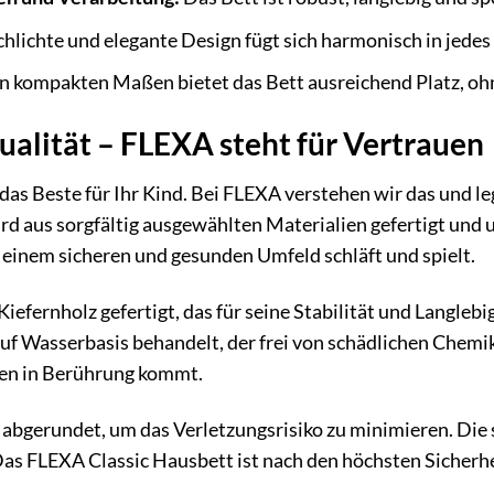
hlichte und elegante Design fügt sich harmonisch in jede
n kompakten Maßen bietet das Bett ausreichend Platz, oh
ualität – FLEXA steht für Vertrauen
 das Beste für Ihr Kind. Bei FLEXA verstehen wir das und l
d aus sorgfältig ausgewählten Materialien gefertigt und u
in einem sicheren und gesunden Umfeld schläft und spielt.
iefernholz gefertigt, das für seine Stabilität und Langlebi
f Wasserbasis behandelt, der frei von schädlichen Chemikal
fen in Berührung kommt.
 abgerundet, um das Verletzungsrisiko zu minimieren. Die s
Das FLEXA Classic Hausbett ist nach den höchsten Sicherhei