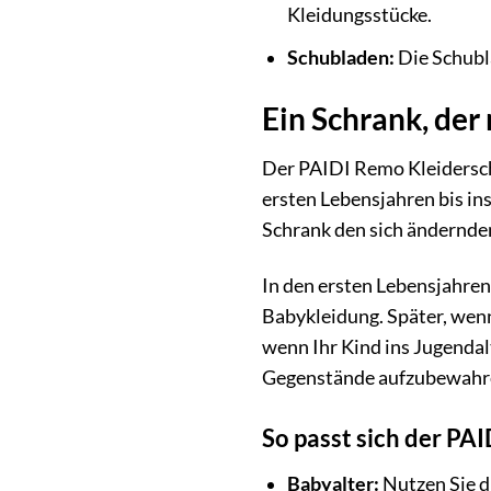
Kleidungsstücke.
Schubladen:
Die Schubl
Ein Schrank, der
Der PAIDI Remo Kleiderschr
ersten Lebensjahren bis ins
Schrank den sich ändernden
In den ersten Lebensjahre
Babykleidung. Später, wenn 
wenn Ihr Kind ins Jugenda
Gegenstände aufzubewahr
So passt sich der PA
Babyalter:
Nutzen Sie d