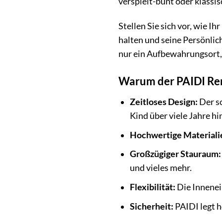
verspielt-bunt oder klassis
Stellen Sie sich vor, wie I
halten und seine Persönlic
nur ein Aufbewahrungsort, 
Warum der PAIDI Rem
Zeitloses Design:
Der sc
Kind über viele Jahre h
Hochwertige Materiali
Großzügiger Stauraum:
und vieles mehr.
Flexibilität:
Die Innenein
Sicherheit:
PAIDI legt h