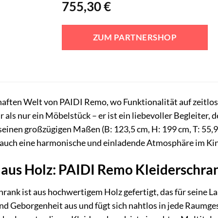
755,30
€
ZUM PARTNERSHOP
ften Welt von PAIDI Remo, wo Funktionalität auf zeitlos
ls nur ein Möbelstück – er ist ein liebevoller Begleiter, d
seinen großzügigen Maßen (B: 123,5 cm, H: 199 cm, T: 55,9 
 auch eine harmonische und einladende Atmosphäre im Ki
 aus Holz: PAIDI Remo Kleiderschra
ank ist aus hochwertigem Holz gefertigt, das für seine La
d Geborgenheit aus und fügt sich nahtlos in jede Raumges