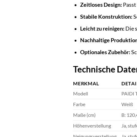
Zeitloses Design:
Passt 
Stabile Konstruktion:
S
Leicht zu reinigen:
Die s
Nachhaltige Produktio
Optionales Zubehör:
Sc
Technische Date
MERKMAL
DETAI
Modell
PAIDI 
Farbe
Weiß
Maße (cm)
B: 120,
Höhenverstellung
Ja, stu
Neigungsverstellung
Ja, stu