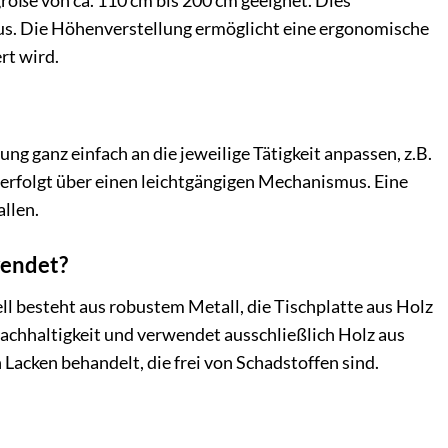
rgröße von ca. 110 cm bis 200 cm geeignet. Dies
aus. Die Höhenverstellung ermöglicht eine ergonomische
rt wird.
ung ganz einfach an die jeweilige Tätigkeit anpassen, z.B.
g erfolgt über einen leichtgängigen Mechanismus. Eine
allen.
wendet?
ll besteht aus robustem Metall, die Tischplatte aus Holz
achhaltigkeit und verwendet ausschließlich Holz aus
acken behandelt, die frei von Schadstoffen sind.