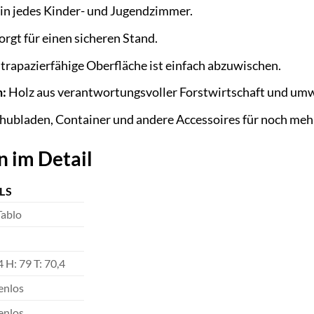
in jedes Kinder- und Jugendzimmer.
orgt für einen sicheren Stand.
trapazierfähige Oberfläche ist einfach abzuwischen.
n:
Holz aus verantwortungsvoller Forstwirtschaft und umw
hubladen, Container und andere Accessoires für noch me
n im Detail
LS
Tablo
4 H: 79 T: 70,4
fenlos
fenlos