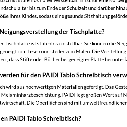
tisch ist stufenlos höhenverstellbar. Er ist für eine Körpe
undschulalter bis zum Ende der Schulzeit und darüber hin
ße Ihres Kindes, sodass eine gesunde Sitzhaltung geförde
 Neigungsverstellung der Tischplatte?
 Tischplatte ist stufenlos einstellbar. Sie können die Neig
t geneigt zum Lesen und steiler zum Malen. Die Verstellun
t, dass Stifte oder Bücher bei geneigter Platte herunterf
werden für den PAIDI Tablo Schreibtisch ver
ch wird aus hochwertigen Materialien gefertigt. Das Geste
en Melaminharzbeschichtung. PAIDI legt großen Wert auf N
wirtschaft. Die Oberflächen sind mit umweltfreundlichen L
den PAIDI Tablo Schreibtisch?