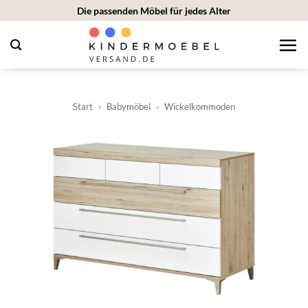
Zum
Die passenden Möbel für jedes Alter
Inhalt
springen
Start
»
Babymöbel
»
Wickelkommoden