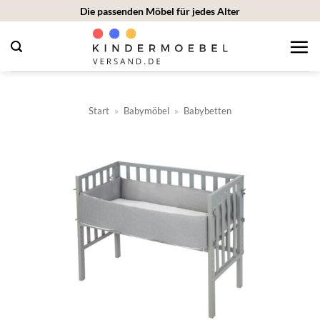
Zum
Die passenden Möbel für jedes Alter
Inhalt
springen
Start
»
Babymöbel
»
Babybetten