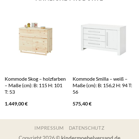
Kommode Skog – holzfarben
Kommode Smilla – weiß –
– Maße (cm): B: 115 H: 101
Maße (cm): B: 156,2 H: 94 T:
T: 53
56
1.449,00
€
575,40
€
IMPRESSUM
DATENSCHUTZ
Copyright 2026 ©
kindermoebelversand.de