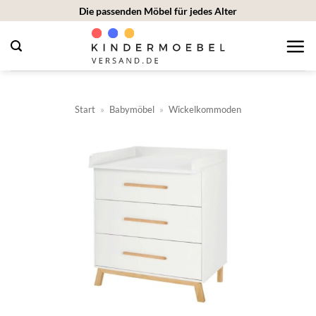
Zum
Die passenden Möbel für jedes Alter
Inhalt
springen
Start
»
Babymöbel
»
Wickelkommoden